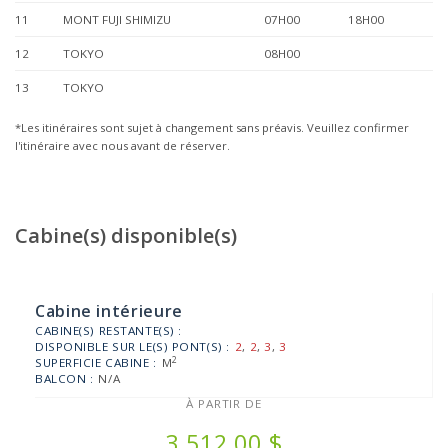
11
MONT FUJI SHIMIZU
07H00
18H00
12
TOKYO
08H00
13
TOKYO
*Les itinéraires sont sujet à changement sans préavis. Veuillez confirmer
l'itinéraire avec nous avant de réserver.
Cabine(s) disponible(s)
Cabine intérieure
CABINE(S) RESTANTE(S) :
DISPONIBLE SUR LE(S) PONT(S) :
2
,
2
,
3
,
3
2
SUPERFICIE CABINE :
M
BALCON :
N/A
À PARTIR DE
3 512,00 $