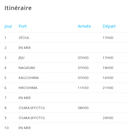
Itinéraire
Jour
Port
Arrivée
Départ
1
SÉOUL
17H00
2
EN MER
3
JEJU
07H00
17H00
4
NAGASAKI
07H00
18H00
5
KAGOSHIMA
07H00
16H00
6
HIROSHIMA
11H30
21H00
7
EN MER
8
OSAKA (KYOTO)
08H00
9
OSAKA (KYOTO)
20H00
10
EN MER