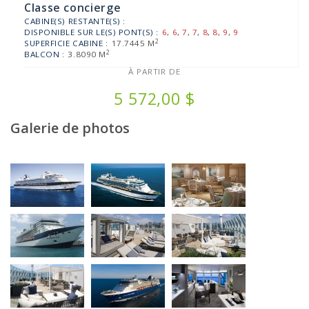
Classe concierge
CABINE(S) RESTANTE(S) :
DISPONIBLE SUR LE(S) PONT(S) :
6
,
6
,
7
,
7
,
8
,
8
,
9
,
9
2
SUPERFICIE CABINE :
17.7445 M
2
BALCON :
3.8090 M
À PARTIR DE
5 572,00 $
Galerie de photos