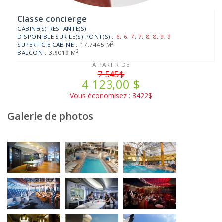
Classe concierge
CABINE(S) RESTANTE(S) :
DISPONIBLE SUR LE(S) PONT(S) :
6
,
6
,
7
,
7
,
8
,
8
,
9
,
9
2
SUPERFICIE CABINE :
17.7445 M
2
BALCON :
3.9019 M
À PARTIR DE
7 545$
4 123,00 $
Vous économisez : 3422$
Galerie de photos