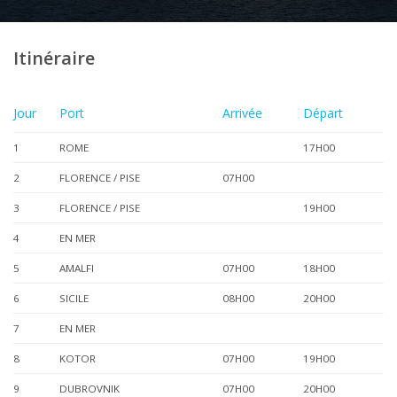
Itinéraire
Jour
Port
Arrivée
Départ
1
ROME
17H00
2
FLORENCE / PISE
07H00
3
FLORENCE / PISE
19H00
4
EN MER
5
AMALFI
07H00
18H00
6
SICILE
08H00
20H00
7
EN MER
8
KOTOR
07H00
19H00
9
DUBROVNIK
07H00
20H00