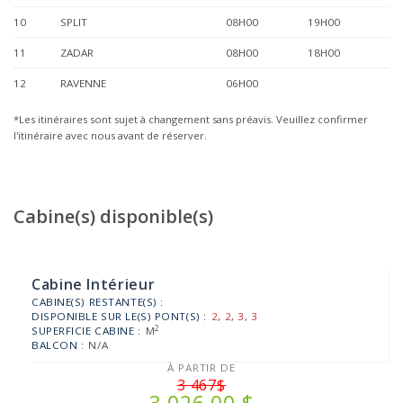
10
SPLIT
08H00
19H00
11
ZADAR
08H00
18H00
12
RAVENNE
06H00
*Les itinéraires sont sujet à changement sans préavis. Veuillez confirmer
l'itinéraire avec nous avant de réserver.
Cabine(s) disponible(s)
Cabine Intérieur
CABINE(S) RESTANTE(S) :
DISPONIBLE SUR LE(S) PONT(S) :
2
,
2
,
3
,
3
2
SUPERFICIE CABINE :
M
BALCON :
N/A
À PARTIR DE
3 467$