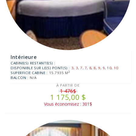
Intérieure
CABINE(S) RESTANTE(S) :
DISPONIBLE SUR LE(S) PONT(S) :
3
,
3
,
7
,
7
,
8
,
8
,
9
,
9
,
10
,
10
2
SUPERFICIE CABINE :
15.7935 M
BALCON :
N/A
À PARTIR DE
1 476$
1 175,00 $
Vous économisez : 301$