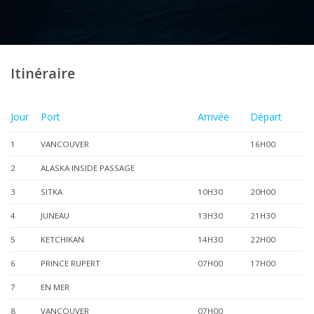
Itinéraire
Jour
Port
Arrivée
Départ
1
VANCOUVER
16H00
2
ALASKA INSIDE PASSAGE
3
SITKA
10H30
20H00
4
JUNEAU
13H30
21H30
5
KETCHIKAN
14H30
22H00
6
PRINCE RUPERT
07H00
17H00
7
EN MER
8
VANCOUVER
07H00