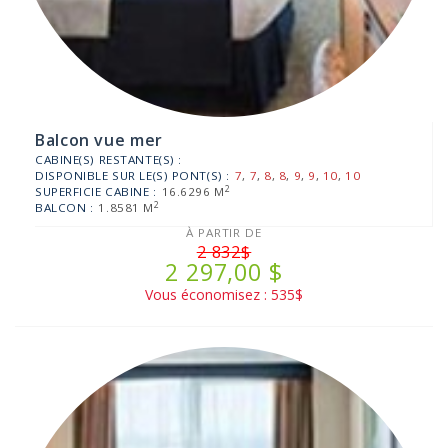
Balcon vue mer
CABINE(S) RESTANTE(S) :
DISPONIBLE SUR LE(S) PONT(S) :
7
,
7
,
8
,
8
,
9
,
9
,
10
,
10
2
SUPERFICIE CABINE :
16.6296 M
2
BALCON :
1.8581 M
À PARTIR DE
2 832$
2 297,00 $
Vous économisez : 535$