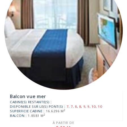
Balcon vue mer
CABINE(S) RESTANTE(S) :
DISPONIBLE SUR LE(S) PONT(S) :
7
,
7
,
8
,
8
,
9
,
9
,
10
,
10
2
SUPERFICIE CABINE :
16.6296 M
2
BALCON :
1.8581 M
À PARTIR DE