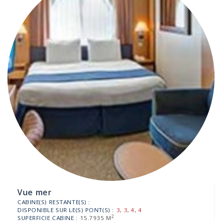
Vue mer
CABINE(S) RESTANTE(S) :
DISPONIBLE SUR LE(S) PONT(S) :
3
,
3
,
4
,
4
2
SUPERFICIE CABINE :
15.7935 M