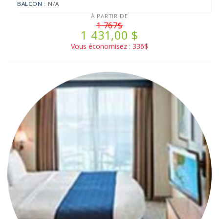
BALCON :
N/A
À PARTIR DE
1 767$
1 431,00 $
Vous économisez : 336$