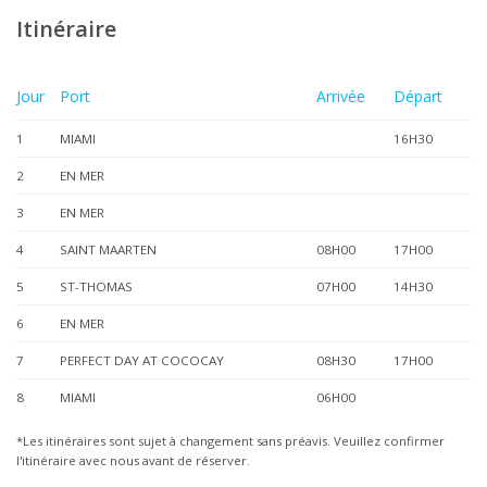
Itinéraire
Jour
Port
Arrivée
Départ
1
MIAMI
16H30
2
EN MER
3
EN MER
4
SAINT MAARTEN
08H00
17H00
5
ST-THOMAS
07H00
14H30
6
EN MER
7
PERFECT DAY AT COCOCAY
08H30
17H00
8
MIAMI
06H00
*Les itinéraires sont sujet à changement sans préavis. Veuillez confirmer
l'itinéraire avec nous avant de réserver.