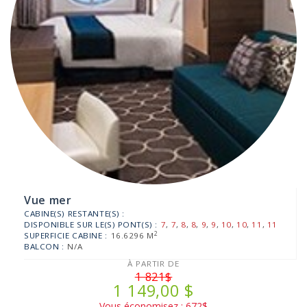
Vue mer
CABINE(S) RESTANTE(S) :
DISPONIBLE SUR LE(S) PONT(S) :
7
,
7
,
8
,
8
,
9
,
9
,
10
,
10
,
11
,
11
2
SUPERFICIE CABINE :
16.6296 M
BALCON :
N/A
À PARTIR DE
1 821$
1 149,00 $
Vous économisez : 672$