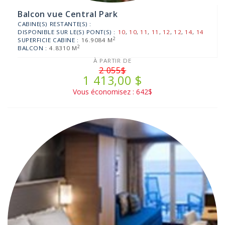
Balcon vue Central Park
CABINE(S) RESTANTE(S) :
DISPONIBLE SUR LE(S) PONT(S) :
10
,
10
,
11
,
11
,
12
,
12
,
14
,
14
2
SUPERFICIE CABINE :
16.9084 M
2
BALCON :
4.8310 M
À PARTIR DE
2 055$
1 413,00 $
Vous économisez : 642$