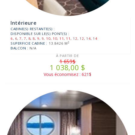
Intérieure
CABINE(S) RESTANTE(S) :
DISPONIBLE SUR LE(S) PONT(S) :
6
,
6
,
7
,
7
,
8
,
8
,
9
,
9
,
10
,
10
,
11
,
11
,
12
,
12
,
14
,
14
2
SUPERFICIE CABINE :
13.8426 M
BALCON :
N/A
À PARTIR DE
1 659$
1 038,00 $
Vous économisez : 621$