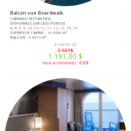
Balcon vue Boardwalk
CABINE(S) RESTANTE(S) :
DISPONIBLE SUR LE(S) PONT(S) :
8
,
8
,
9
,
9
,
10
,
10
,
11
,
11
,
12
,
12
,
14
,
14
2
SUPERFICIE CABINE :
16.9084 M
2
BALCON :
4.8310 M
À PARTIR DE
2 021$
1 191,00 $
Vous économisez : 830$