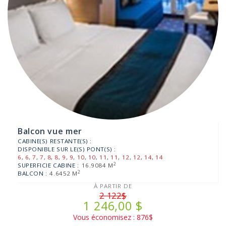
Balcon vue mer
CABINE(S) RESTANTE(S) :
DISPONIBLE SUR LE(S) PONT(S) :
6
,
6
,
7
,
7
,
8
,
8
,
9
,
9
,
10
,
10
,
11
,
11
,
12
,
12
,
14
,
14
2
SUPERFICIE CABINE :
16.9084 M
2
BALCON :
4.6452 M
À PARTIR DE
2 122$
1 246,00 $
Vous économisez : 876$