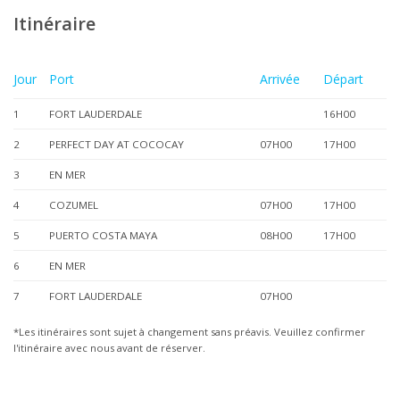
Itinéraire
Jour
Port
Arrivée
Départ
1
FORT LAUDERDALE
16H00
2
PERFECT DAY AT COCOCAY
07H00
17H00
3
EN MER
4
COZUMEL
07H00
17H00
5
PUERTO COSTA MAYA
08H00
17H00
6
EN MER
7
FORT LAUDERDALE
07H00
*Les itinéraires sont sujet à changement sans préavis. Veuillez confirmer
l'itinéraire avec nous avant de réserver.