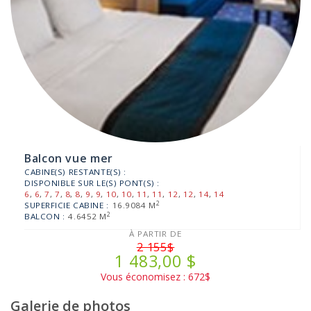
Balcon vue mer
CABINE(S) RESTANTE(S) :
DISPONIBLE SUR LE(S) PONT(S) :
6
,
6
,
7
,
7
,
8
,
8
,
9
,
9
,
10
,
10
,
11
,
11
,
12
,
12
,
14
,
14
2
SUPERFICIE CABINE :
16.9084 M
2
BALCON :
4.6452 M
À PARTIR DE
2 155$
1 483,00 $
Vous économisez : 672$
Galerie de photos