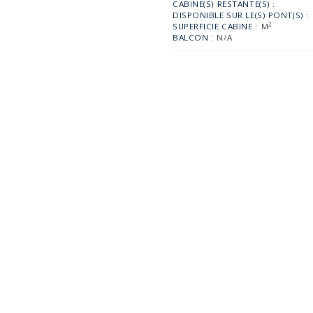
CABINE(S) RESTANTE(S) :
DISPONIBLE SUR LE(S) PONT(S) :
2
SUPERFICIE CABINE :
M
BALCON :
N/A